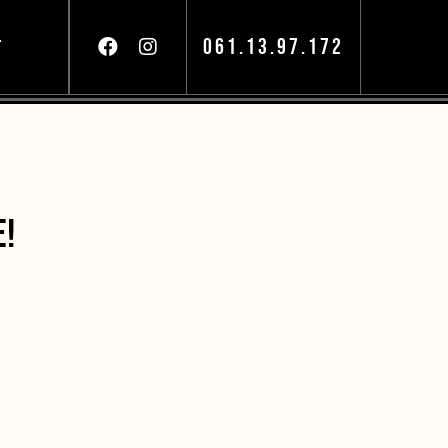
061.13.97.172
T
E!